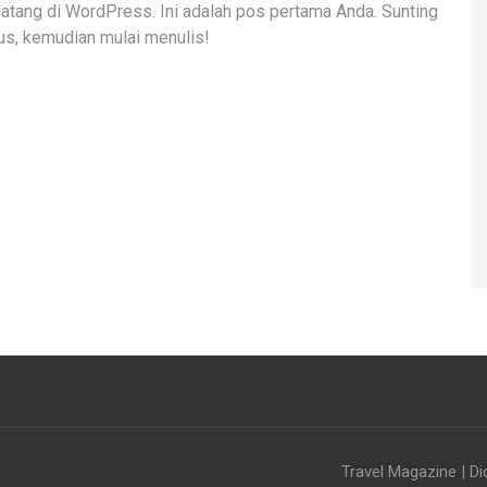
atang di WordPress. Ini adalah pos pertama Anda. Sunting
us, kemudian mulai menulis!
Travel Magazine | Di