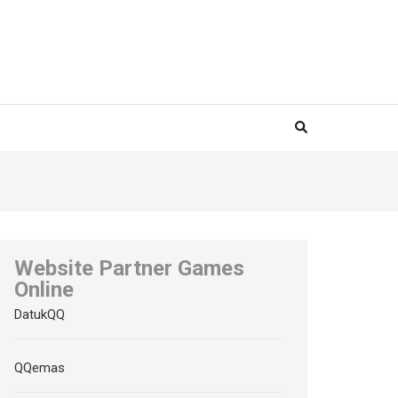
Website Partner Games
Online
DatukQQ
QQemas