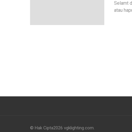
Selamt d
atau hap
© Hak Cipta2026
vgklighting.com
.